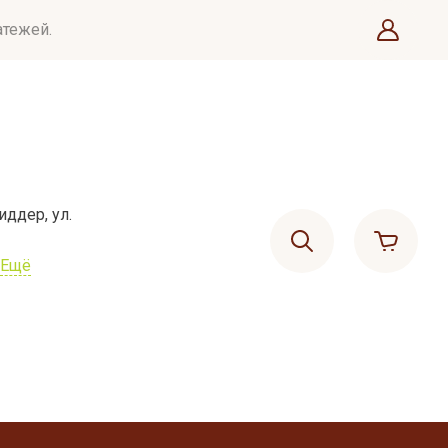
атежей.
иддер, ул.
Ещё