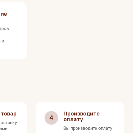
ние
аров
 и
я
 товар
Производите
4
оплату
оставку
Вы производите оплату
вами