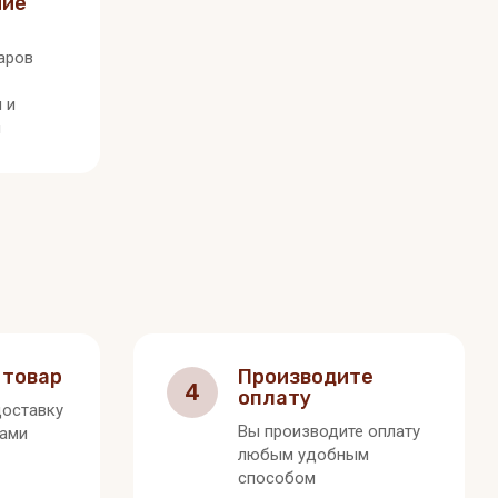
ние
аров
 и
я
 товар
Производите
4
оплату
оставку
Вы производите оплату
вами
любым удобным
способом